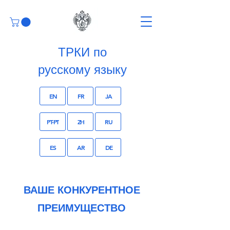
ТРКИ по
русскому языку
EN
FR
JA
PT-PT
ZH
RU
ES
AR
DE
ВАШЕ КОНКУРЕНТНОЕ
ПРЕИМУЩЕСТВО