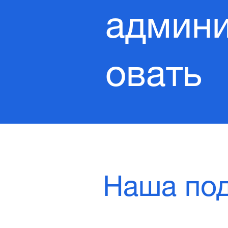
админ
овать
Наша по