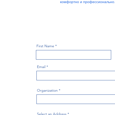
комфортно и профессионально
First Name
Email
Organization
Select an Address