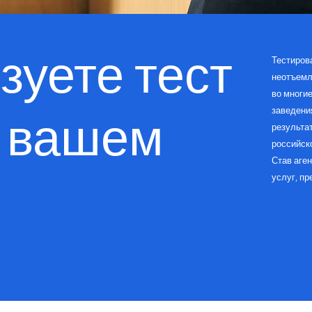
зуете тест
Тестиров
неотъемл
во многи
заведени
 вашем
результа
российско
Став аге
услуг, п