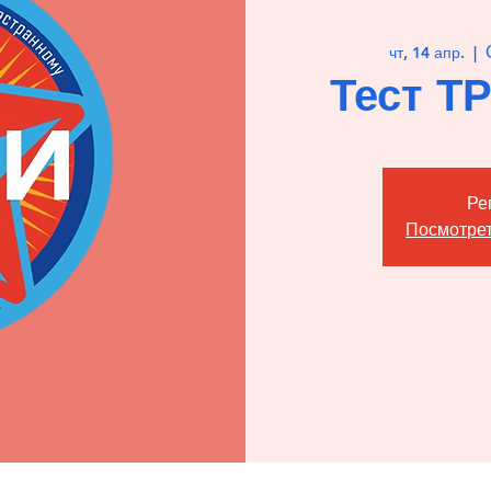
чт, 14 апр.
  |  
Тест Т
Ре
Посмотрет