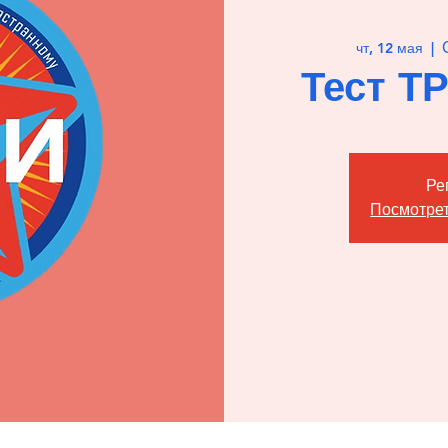
чт, 12 мая
  |  
Тест Т
Ре
Посмотрет