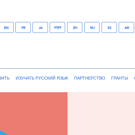
EN
FR
JA
PT-PT
ZH
RU
ES
AR
ВИТЬ
ИЗУЧАТЬ РУССКИЙ ЯЗЫК
ПАРТНЕРСТВО
ГРАНТЫ