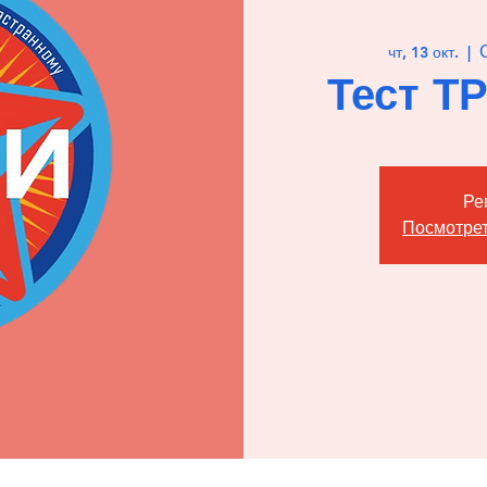
чт, 13 окт.
  |  
Тест Т
Ре
Посмотрет