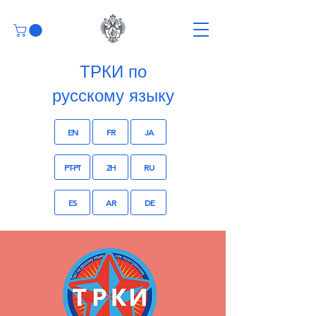
ТРКИ по
русскому языку
EN
FR
JA
PT-PT
ZH
RU
ES
AR
DE