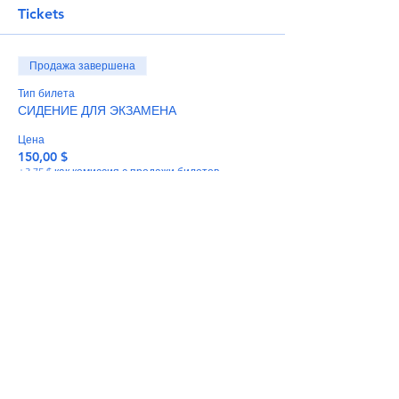
Tickets
Продажа завершена
Тип билета
СИДЕНИЕ ДЛЯ ЭКЗАМЕНА
Цена
150,00 $
+3,75 $ как комиссия с продажи билетов
Share This Event
info@torflrussian.com