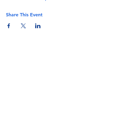
Share This Event
info@torflrussian.com
©2026 ТРКИ, все права защищены. E&OE -
Условия и положения - Политика
конфиденциальности