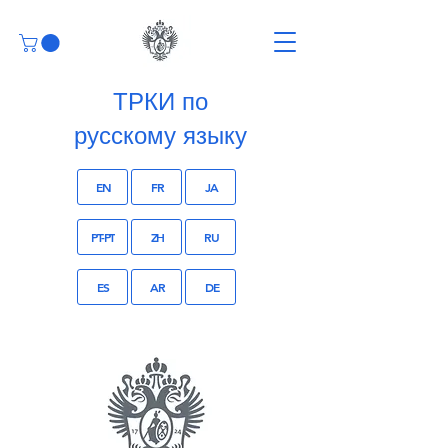
ТРКИ по
русскому языку
EN
FR
JA
PT-PT
ZH
RU
ES
AR
DE