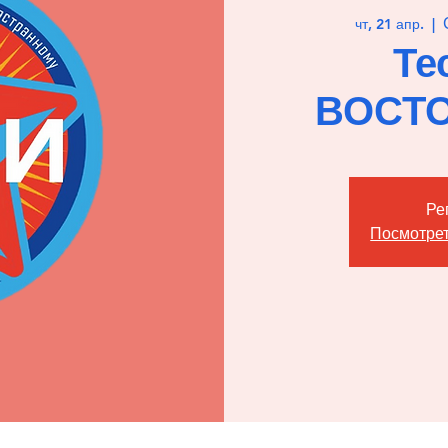
чт, 21 апр.
  |  
Те
ВОСТ
Ре
Посмотрет