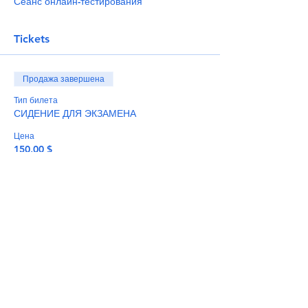
Сеанс онлайн-тестирования
Tickets
Продажа завершена
Тип билета
СИДЕНИЕ ДЛЯ ЭКЗАМЕНА
Цена
150,00 $
+3,75 $ как комиссия с продажи билетов
Share This Event