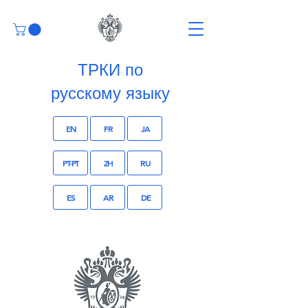
ТРКИ по
русскому языку
EN
FR
JA
PT-PT
ZH
RU
ES
AR
DE