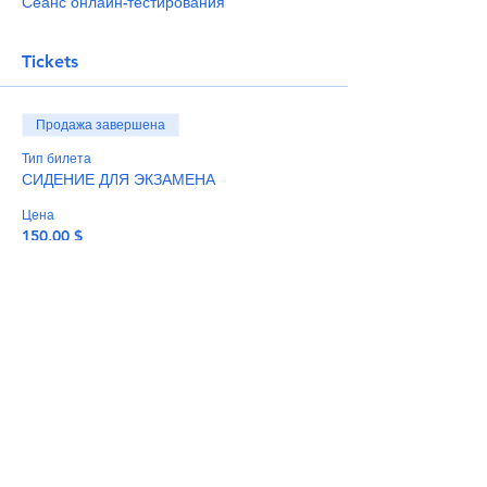
Сеанс онлайн-тестирования
Tickets
Продажа завершена
Тип билета
СИДЕНИЕ ДЛЯ ЭКЗАМЕНА
Цена
150,00 $
+3,75 $ как комиссия с продажи билетов
Share This Event