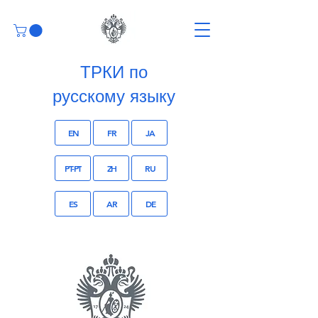
ТРКИ по
русскому языку
EN
FR
JA
PT-PT
ZH
RU
ES
AR
DE