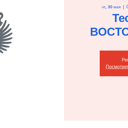
чт, 30 мая
  |  
Те
ВОСТ
Ре
Посмотрет