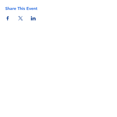
Share This Event
info@torflrussian.com
©2026 ТРКИ, все права защищены. E&OE -
Условия и положения - Политика
конфиденциальности