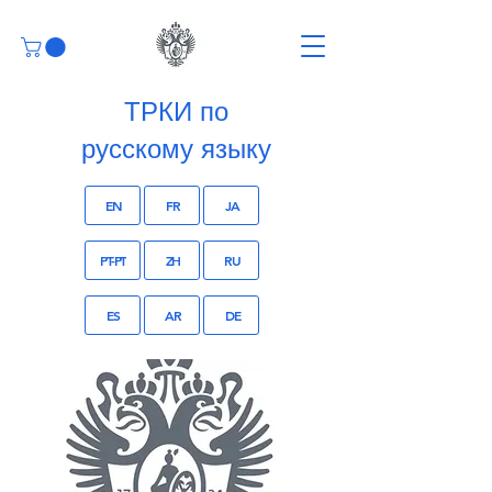
ТРКИ по
русскому языку
EN
FR
JA
PT-PT
ZH
RU
ES
AR
DE