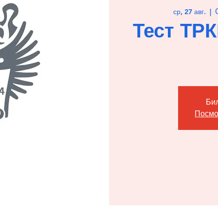
ср, 27 авг.
  |  
Тест ТР
Би
Посмо