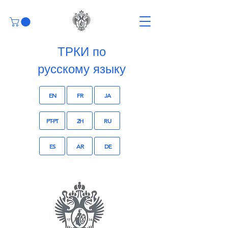
ТРКИ по
русскому языку
EN
FR
JA
PT-PT
ZH
RU
ES
AR
DE