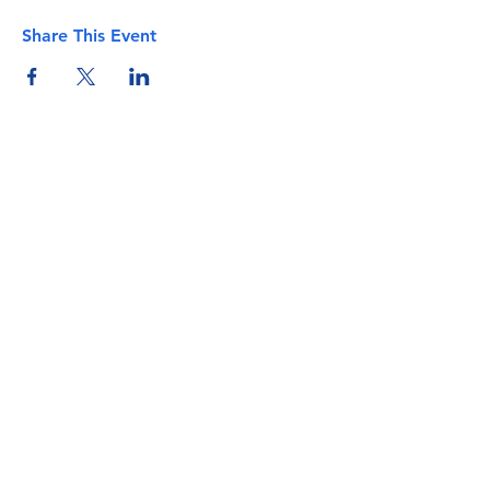
Share This Event
info@torflrussian.com
©2026 ТРКИ, все права защищены. E&OE -
Условия и положения - Политика
конфиденциальности