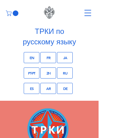
ТРКИ по
русскому языку
EN
FR
JA
PT-PT
ZH
RU
ES
AR
DE