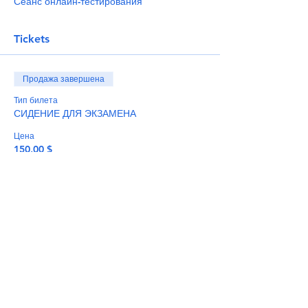
Сеанс онлайн-тестирования
Tickets
Продажа завершена
Тип билета
СИДЕНИЕ ДЛЯ ЭКЗАМЕНА
Цена
150,00 $
+3,75 $ как комиссия с продажи билетов
Share This Event