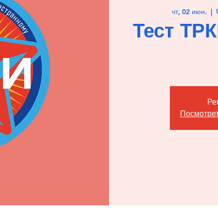
чт, 02 июн.
  |  
Тест ТР
Ре
Посмотрет