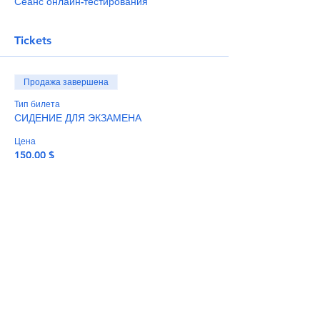
Сеанс онлайн-тестирования
Tickets
Продажа завершена
Тип билета
СИДЕНИЕ ДЛЯ ЭКЗАМЕНА
Цена
150,00 $
+3,75 $ как комиссия с продажи билетов
Share This Event