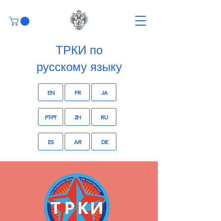
ТРКИ по
русскому языку
EN
FR
JA
PT-PT
ZH
RU
ES
AR
DE