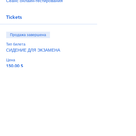
Сеанс онлайн-тестирования
Tickets
Продажа завершена
Тип билета
СИДЕНИЕ ДЛЯ ЭКЗАМЕНА
Цена
150,00 $
+3,75 $ как комиссия с продажи билетов
Share This Event