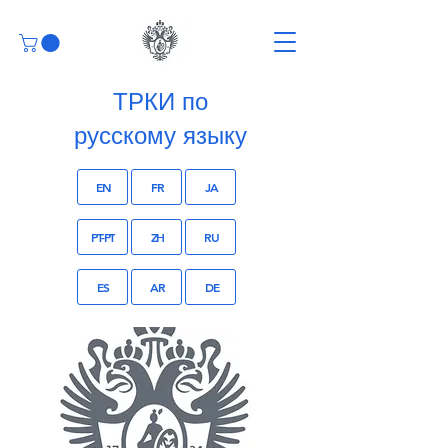
ТРКИ по
русскому языку
EN
FR
JA
PT-PT
ZH
RU
ES
AR
DE