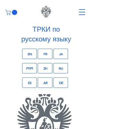
ТРКИ по
русскому языку
EN
FR
JA
PT-PT
ZH
RU
ES
AR
DE