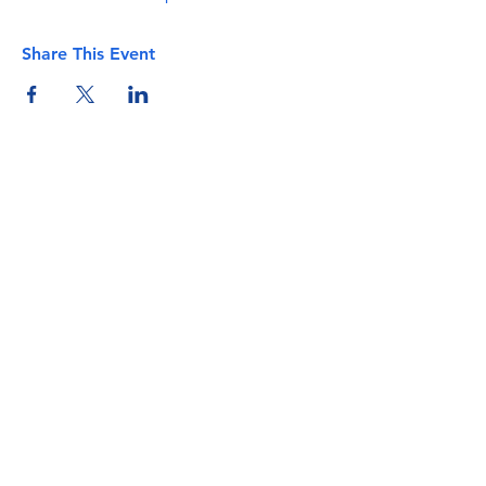
Share This Event
info@torflrussian.com
©2026 ТРКИ, все права защищены. E&OE -
Условия и положения - Политика
конфиденциальности