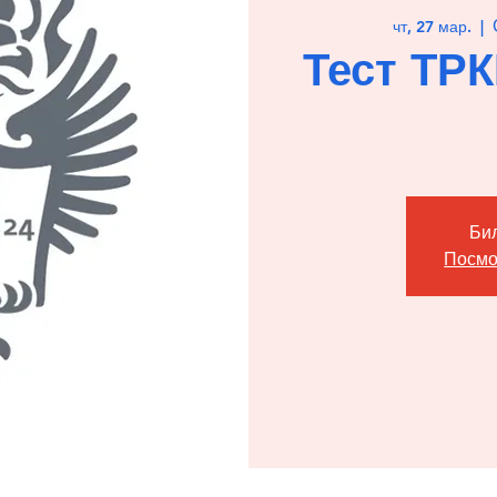
чт, 27 мар.
  |  
Тест ТР
Би
Посмо