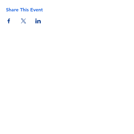
Share This Event
info@torflrussian.com
©2026 ТРКИ, все права защищены. E&OE -
Условия и положения - Политика
конфиденциальности