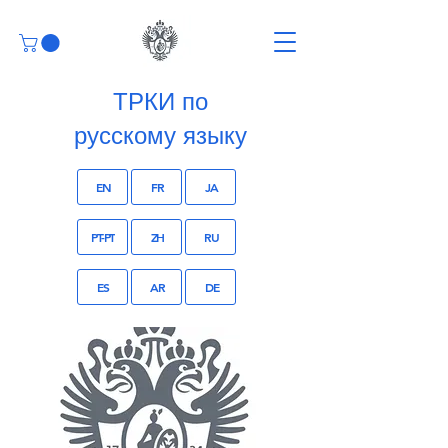
ТРКИ по
русскому языку
EN
FR
JA
PT-PT
ZH
RU
ES
AR
DE