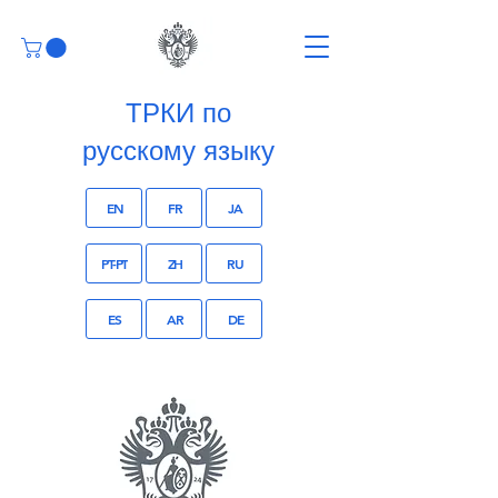
ТРКИ по
русскому языку
EN
FR
JA
PT-PT
ZH
RU
ES
AR
DE