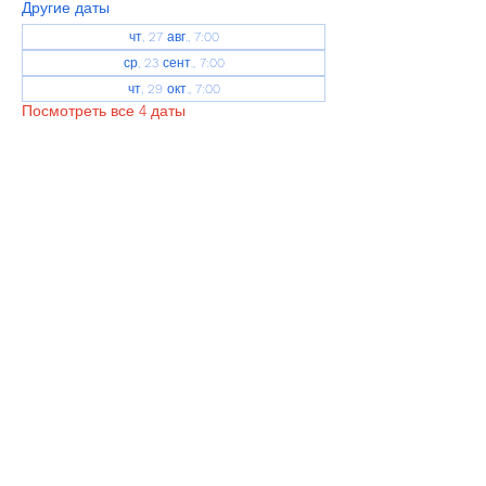
Другие даты
чт, 27 авг., 7:00
ср, 23 сент., 7:00
чт, 29 окт., 7:00
Посмотреть все 4 даты
Share This Event
info@torflrussian.com
©2026 ТРКИ, все права защищены. E&OE -
Условия и положения - Политика
конфиденциальности