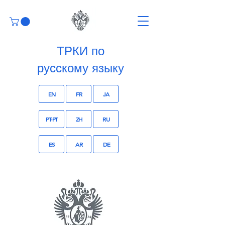
ТРКИ по
русскому языку
EN
FR
JA
PT-PT
ZH
RU
ES
AR
DE