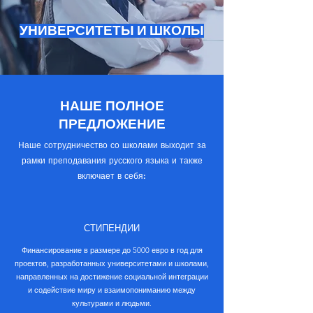
УНИВЕРСИТЕТЫ И ШКОЛЫ
НАШЕ ПОЛНОЕ
ПРЕДЛОЖЕНИЕ
Наше сотрудничество со школами выходит за
рамки преподавания русского языка и также
включает в себя:
СТИПЕНДИИ
Финансирование в размере до 5000 евро в год для
проектов, разработанных университетами и школами,
направленных на достижение социальной интеграции
и содействие миру и взаимопониманию между
культурами и людьми.