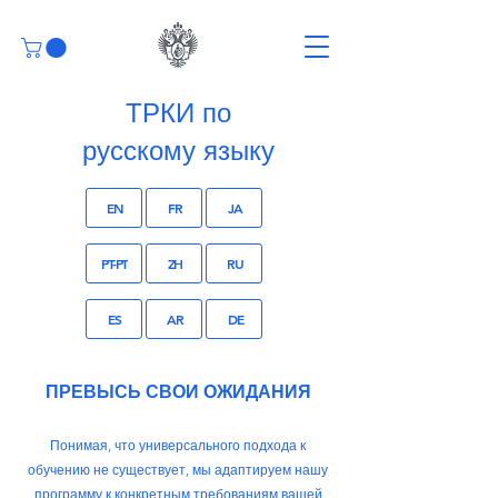
ТРКИ по
русскому языку
EN
FR
JA
PT-PT
ZH
RU
ES
AR
DE
ПРЕВЫСЬ СВОИ ОЖИДАНИЯ
Понимая, что универсального подхода к
обучению не существует, мы адаптируем нашу
программу к конкретным требованиям вашей